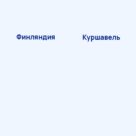
Связаться с коммерческим отделом
ФИО
Название компании
Электронная почта
Контактный телефон
Я соглашаюсь с Политикой в отношении
обработки персональных данных
ОТПРАВИТЬ
Коммерческий отдел (оптовые продажи)
+7-81371-78-048
+7-921-419-39-65
prom-com@inbox.ru
Адрес