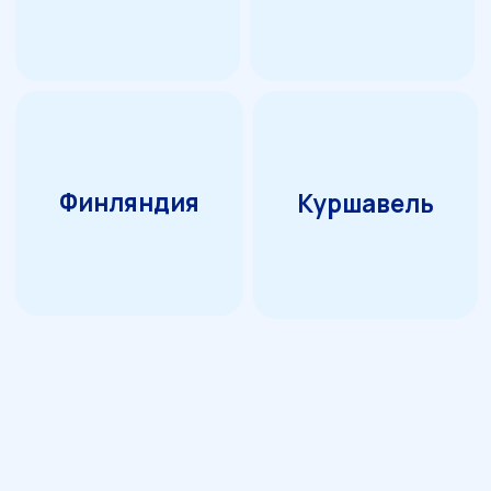
Жилеты
Аксессуары для бани
Прочее
Связаться с коммерческим отделом
ФИО
Название компании
Электронная почта
Контактный телефон
Я соглашаюсь с Политикой в отношении
обработки персональных данных
ОТПРАВИТЬ
Коммерческий отдел (оптовые продажи)
+7-81371-78-048
+7-921-419-39-65