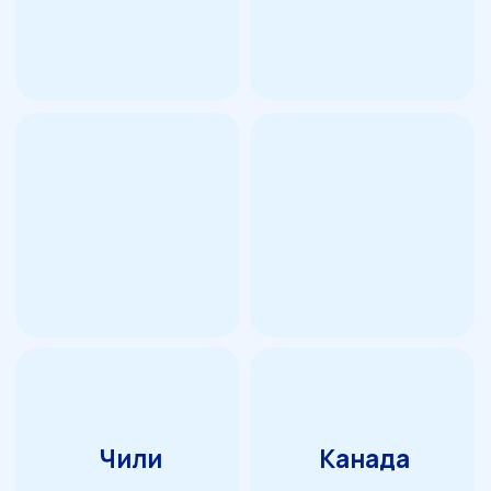
ПО «ГАТЧИНСКИЙ
ПРОМКОМБИНАТ»
Меню
Каталог
Как ухаживать
Таблица с размерами
Где купить
О компании
Каталог
Валенки
Валенки шитые
Домашняя обувь
Боты
Ботинки