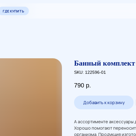
ПИТЬ
ПИТЬ
О КОМПАН
О КОМПАН
Банный комплект 
SKU:
122596-01
790
р.
Добавить к корзину
А ассортименте аксессуары д
Хорошо помогают переносит
организма. Продукция изгото