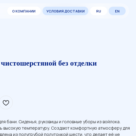
ИИ
ИИ
УСЛОВИЯ ДОСТАВКИ
УСЛОВИЯ ДОСТАВКИ
RU
RU
EN
EN
чистошерстяной без отделки
ля бани. Сиденья, руковицы и головные уборы из войлока.
ь высокую температуру. Создают комфортную атмосферу для
влена из полугрубой полутонкой шести, что делает её не